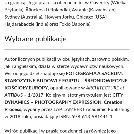
za granicą. Jego prace są obecne m.in. w Coventry (Wielka
Brytania), Äänekoski (Finlandia), Astanie (Kazachstan),
Sydney (Australia), Nowym Jorku, Chicago (USA),
Hajdarabadzie (Indie) oraz Tokio (Japonia).
Wybrane publikacje
Autor licznych publikacji w obu językach, zarówno polskim,
jak i angielskim, działa w sferze wydawnictw naukowych.
Wśród jego dzieł znajduje się
FOTOGRAFIA A SACRUM.
STAROZYTNE BUDOWLE EGIPTU – ŚREDNIOWIECZNE
KOŚCIOŁY EUROPY
, opublikowane w
ARCHITECTURE et
ARTIBUS – 1/2017
. Kolejnym istotnym tytułem jest
CITY
DYNAMICS – PHOTOGRAPHY EXPRESSION, Creation
Process
, wydany przez LAP LAMBERT Academic Publishing
w 2018 roku, posiadający ISBN: 978-613-981441-1.
Wśród publikacji w prasie codziennej są również jego