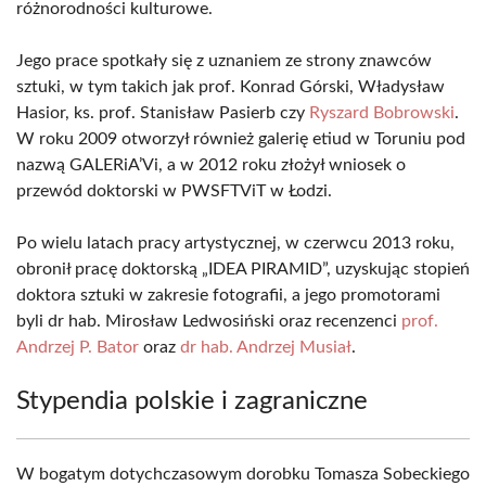
różnorodności kulturowe.
Jego prace spotkały się z uznaniem ze strony znawców
sztuki, w tym takich jak prof. Konrad Górski, Władysław
Hasior, ks. prof. Stanisław Pasierb czy
Ryszard Bobrowski
.
W roku 2009 otworzył również galerię etiud w Toruniu pod
nazwą GALERiA’Vi, a w 2012 roku złożył wniosek o
przewód doktorski w PWSFTViT w Łodzi.
Po wielu latach pracy artystycznej, w czerwcu 2013 roku,
obronił pracę doktorską „IDEA PIRAMID”, uzyskując stopień
doktora sztuki w zakresie fotografii, a jego promotorami
byli dr hab. Mirosław Ledwosiński oraz recenzenci
prof.
Andrzej P. Bator
oraz
dr hab. Andrzej Musiał
.
Stypendia polskie i zagraniczne
W bogatym dotychczasowym dorobku Tomasza Sobeckiego