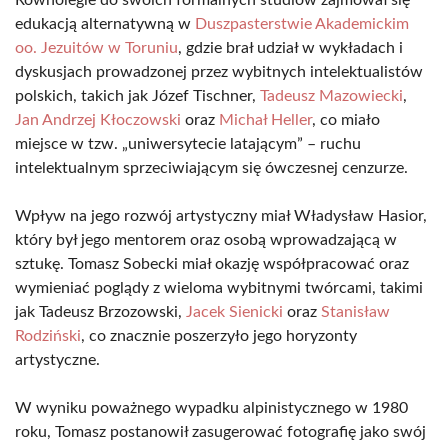
Równolegle do swoich formalnych studiów zajmował się
edukacją alternatywną w
Duszpasterstwie Akademickim
oo. Jezuitów w Toruniu
, gdzie brał udział w wykładach i
dyskusjach prowadzonej przez wybitnych intelektualistów
polskich, takich jak Józef Tischner,
Tadeusz Mazowiecki
,
Jan Andrzej Kłoczowski
oraz
Michał Heller
, co miało
miejsce w tzw. „uniwersytecie latającym” – ruchu
intelektualnym sprzeciwiającym się ówczesnej cenzurze.
Wpływ na jego rozwój artystyczny miał Władysław Hasior,
który był jego mentorem oraz osobą wprowadzającą w
sztukę. Tomasz Sobecki miał okazję współpracować oraz
wymieniać poglądy z wieloma wybitnymi twórcami, takimi
jak Tadeusz Brzozowski,
Jacek Sienicki
oraz
Stanisław
Rodziński
, co znacznie poszerzyło jego horyzonty
artystyczne.
W wyniku poważnego wypadku alpinistycznego w 1980
roku, Tomasz postanowił zasugerować fotografię jako swój