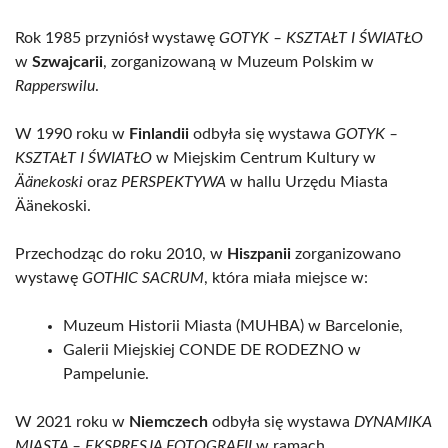
Rok 1985 przyniósł wystawę
GOTYK – KSZTAŁT I ŚWIATŁO
w
Szwajcarii
, zorganizowaną w Muzeum Polskim w
Rapperswilu
.
W 1990 roku w
Finlandii
odbyła się wystawa
GOTYK –
KSZTAŁT I ŚWIATŁO
w Miejskim Centrum Kultury w
Äänekoski
oraz
PERSPEKTYWA
w hallu Urzędu Miasta
Äänekoski.
Przechodząc do roku 2010, w
Hiszpanii
zorganizowano
wystawę
GOTHIC SACRUM
, która miała miejsce w:
Muzeum Historii Miasta (MUHBA) w Barcelonie,
Galerii Miejskiej CONDE DE RODEZNO w
Pampelunie.
W 2021 roku w
Niemczech
odbyła się wystawa
DYNAMIKA
MIASTA – EKSPRESJA FOTOGRAFII
w ramach