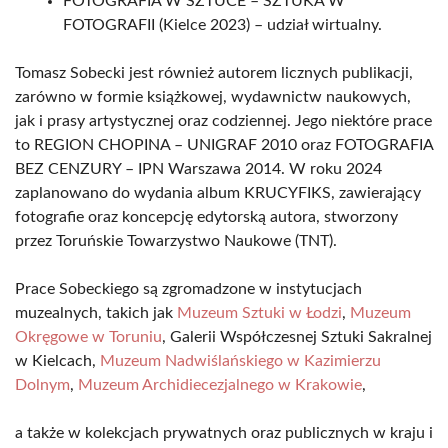
FOTOGRAFIA W SZTUCE – SZTUKA W
FOTOGRAFII (Kielce 2023) – udział wirtualny.
Tomasz Sobecki jest również autorem licznych publikacji,
zarówno w formie książkowej, wydawnictw naukowych,
jak i prasy artystycznej oraz codziennej. Jego niektóre prace
to REGION CHOPINA – UNIGRAF 2010 oraz FOTOGRAFIA
BEZ CENZURY – IPN Warszawa 2014. W roku 2024
zaplanowano do wydania album KRUCYFIKS, zawierający
fotografie oraz koncepcję edytorską autora, stworzony
przez Toruńskie Towarzystwo Naukowe (TNT).
Prace Sobeckiego są zgromadzone w instytucjach
muzealnych, takich jak
Muzeum Sztuki w Łodzi
,
Muzeum
Okręgowe w Toruniu
, Galerii Współczesnej Sztuki Sakralnej
w Kielcach,
Muzeum Nadwiślańskiego w Kazimierzu
Dolnym
,
Muzeum Archidiecezjalnego w Krakowie
,
a także w kolekcjach prywatnych oraz publicznych w kraju i