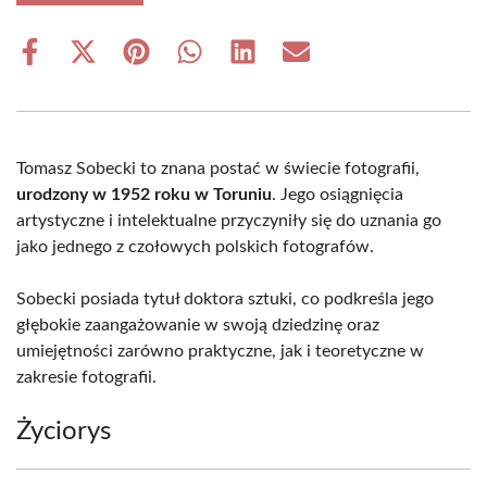
Share
Share
Share
Share
Share
Share
on
on
on
on
on
on
Facebook
X
Pinterest
WhatsApp
LinkedIn
Email
(Twitter)
Tomasz Sobecki to znana postać w świecie fotografii,
urodzony w 1952 roku w Toruniu
. Jego osiągnięcia
artystyczne i intelektualne przyczyniły się do uznania go
jako jednego z czołowych polskich fotografów.
Sobecki posiada tytuł doktora sztuki, co podkreśla jego
głębokie zaangażowanie w swoją dziedzinę oraz
umiejętności zarówno praktyczne, jak i teoretyczne w
zakresie fotografii.
Życiorys