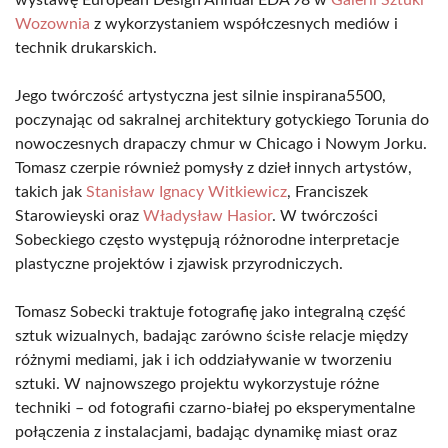
wystawę European Design Annual EDA’98 w
Galerii Sztuki
Wozownia
z wykorzystaniem współczesnych mediów i
technik drukarskich.
Jego twórczość artystyczna jest silnie inspirana5500,
poczynając od sakralnej architektury gotyckiego Torunia do
nowoczesnych drapaczy chmur w Chicago i Nowym Jorku.
Tomasz czerpie również pomysły z dzieł innych artystów,
takich jak
Stanisław Ignacy Witkiewicz
, Franciszek
Starowieyski oraz
Władysław Hasior
. W twórczości
Sobeckiego często występują różnorodne interpretacje
plastyczne projektów i zjawisk przyrodniczych.
Tomasz Sobecki traktuje fotografię jako integralną część
sztuk wizualnych, badając zarówno ścisłe relacje między
różnymi mediami, jak i ich oddziaływanie w tworzeniu
sztuki. W najnowszego projektu wykorzystuje różne
techniki – od fotografii czarno-białej po eksperymentalne
połączenia z instalacjami, badając dynamikę miast oraz