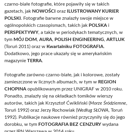
czarno-białe fotografie, które pojawiły się w takich
gazetach, jak
NOWOŚCI
oraz
ILUSTROWANY KURIER
POLSKI
. Fotografie barwne znalazły swoje miejsce w
ogólnopolskich czasopismach, takich jak
POLSKA
i
PERSPEKTYWY
, a także w periodykach tematycznych, w
tym
MÓJ DOM
,
AURA
,
POLISH ENGINEERING
,
ARTLUK
(Toruń 2011) oraz w
Kwartalniku FOTOGRAFIA
.
Dodatkowo, jego prace ukazały się w amerykańskim
magazynie
TERRA
.
Fotografie zarówno czarno-białe, jak i kolorowe, zostały
zamieszczone w licznych albumach, w tym w
REGION
CHOPINA
opublikowanym przez UNIGRAF w 2010 roku.
Ponadto, znalazły się na okładkach tomików wierszy
autorów, takich jak Krzysztof Ćwikliński (
Morze Śródziemne
,
Toruń 1992) oraz Jerzy Rochowiak (
Według SŁOWA
, Toruń
1992). Publikacje naukowe również przyczyniły się do jego
dorobku, w tym
FOTOGRAFIA BEZ CENZURY
wydana
przez IPN Warszawa w 2014 roku.