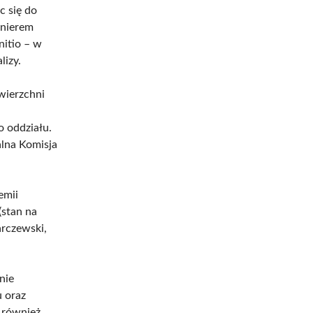
c się do
onierem
nitio – w
lizy.
wierzchni
 oddziału.
alna Komisja
emii
(stan na
arczewski,
nie
u oraz
 również