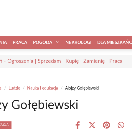
NIA
PRACA
POGODA
NEKROLOGI
DLA MIESZKAŃ
ń - Ogłoszenia | Sprzedam | Kupię | Zamienię | Praca
a
/
Ludzie
/
Nauka i edukacja
/
Alojzy Gołębiewski
zy Gołębiewski
KACJA
Share
Share
Share
Shar
on
on
on
on