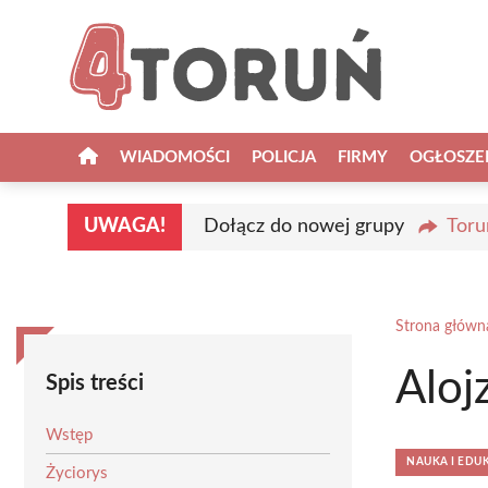
Przejdź
do
treści
WIADOMOŚCI
POLICJA
FIRMY
OGŁOSZE
UWAGA!
Dołącz do nowej grupy
Toru
Strona główn
Aloj
Spis treści
Wstęp
NAUKA I EDU
Życiorys