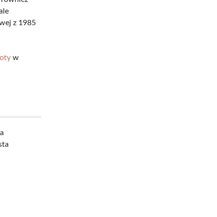
ale
wej z 1985
oty
w
ka
sta