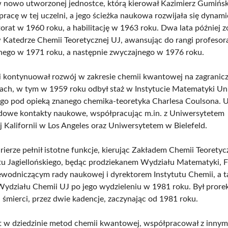
 nowo utworzonej jednostce, którą kierował Kazimierz Gumińs
pracę w tej uczelni, a jego ścieżka naukowa rozwijała się dynami
orat w 1960 roku, a habilitację w 1963 roku. Dwa lata później z
Katedrze Chemii Teoretycznej UJ, awansując do rangi profesor
ego w 1971 roku, a następnie zwyczajnego w 1976 roku.
 kontynuował rozwój w zakresie chemii kwantowej na zagranic
ach, w tym w 1959 roku odbył staż w Instytucie Matematyki Un
go pod opieką znanego chemika-teoretyka Charlesa Coulsona. 
dowe kontakty naukowe, współpracując m.in. z Uniwersytetem
 Kalifornii w Los Angeles oraz Uniwersytetem w Bielefeld.
ierze pełnił istotne funkcje, kierując Zakładem Chemii Teoretyc
u Jagiellońskiego, będąc prodziekanem Wydziału Matematyki, Fi
ewodniczącym rady naukowej i dyrektorem Instytutu Chemii, a t
ydziału Chemii UJ po jego wydzieleniu w 1981 roku. Był pror
j śmierci, przez dwie kadencje, zaczynając od 1981 roku.
t w dziedzinie metod chemii kwantowej, współpracował z innym