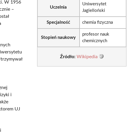
ki. W 1956
Uniwersytet
Uczelnia
cznie –
Jagielloński
ostał
Specjalność
chemia fizyczna
a
profesor nauk
Stopień naukowy
chemicznych
znych
iwersytetu
Źródło:
Wikipedia
Utrzymywał
znej
zyki i
akże
ektorem UJ
i