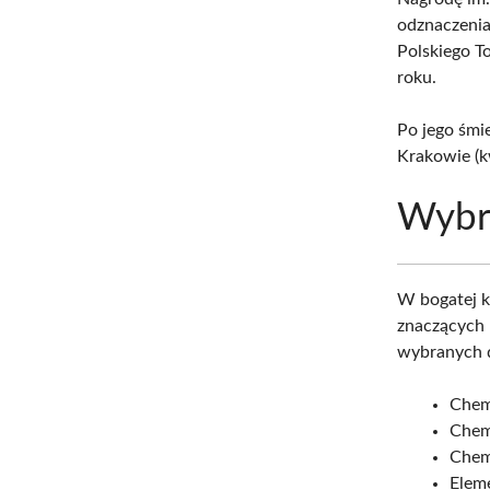
odznaczenia
Polskiego T
roku.
Po jego śmi
Krakowie (k
Wybr
W bogatej k
znaczących 
wybranych d
Chem
Chem
Chemi
Elem