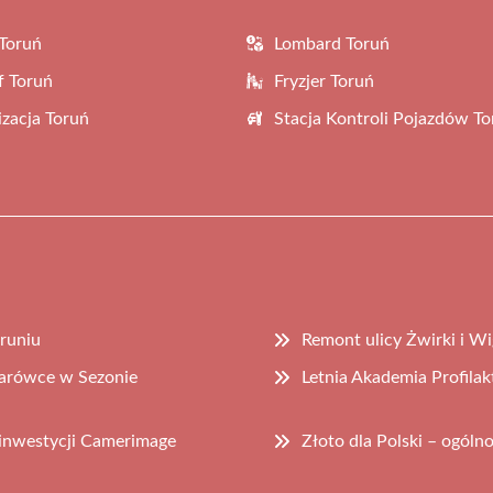
Toruń
Lombard Toruń
f Toruń
Fryzjer Toruń
zacja Toruń
Stacja Kontroli Pojazdów To
runiu
Remont ulicy Żwirki i W
tarówce w Sezonie
Letnia Akademia Profila
inwestycji Camerimage
Złoto dla Polski – ogóln