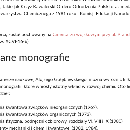
, takie jak Krzyż Kawalerski Orderu Odrodzenia Polski oraz med
owarzystwa Chemicznego z 1981 roku i Komisji Edukacji Narodo
erci, został pochowany na
Cmentarzu wojskowym przy ul. Prand
w. XCVI-16-6).
ane monografie
arierze naukowej Alojzego Gołębiewskiego, można wyróżnić kil
monografii, które wniosły istotny wkład w rozwój chemii. Oto li
zieł:
ia kwantowa związków nieorganicznych (1969),
ia kwantowa związków organicznych (1973),
a fizyczna, podręcznik zbiorowy, rozdziały VI, VIII i IX (1980),
enty mechaniki i chemii kwantowej (1982, 1984).