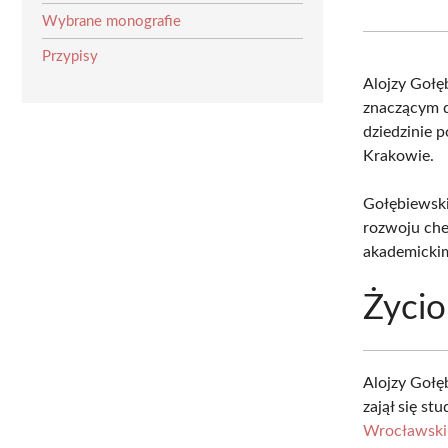
Wybrane monografie
Przypisy
Alojzy Gołę
znaczącym d
dziedzinie 
Krakowie.
Gołębiewsk
rozwoju che
akademicki
Życio
Alojzy Gołę
zajął się s
Wrocławsk