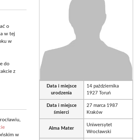
sApp
LinkedIn
Email
tać o
a w tej
roku w
le do
akcie z
Data i miejsce
14 października
urodzenia
1927 Toruń
Data i miejsce
27 marca 1987
śmierci
Kraków
rocławiu,
Uniwersytet
ie
Alma Mater
Wrocławski
lońskim w