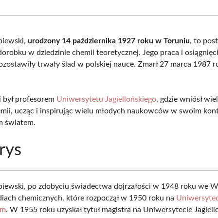
Facebook
X
Pinterest
What
(Twitter)
biewski,
urodzony 14 października 1927 roku w Toruniu
, to pos
orobku w dziedzinie chemii teoretycznej. Jego praca i osiągnięci
pozostawiły trwały ślad w polskiej nauce. Zmarł 27 marca 1987 
i był profesorem
Uniwersytetu Jagiellońskiego
, gdzie wniósł wie
mii, ucząc i inspirując wielu młodych naukowców w swoim kont
m światem.
rys
biewski, po zdobyciu świadectwa dojrzałości w 1948 roku we W
tudiach chemicznych, które rozpoczął w 1950 roku na
Uniwersytec
im
. W 1955 roku uzyskał tytuł magistra na Uniwersytecie Jagiel