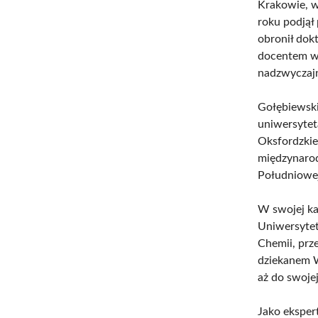
Krakowie, w
roku podjął 
obronił dokt
docentem w 
nadzwyczajn
Gołębiewski
uniwersytet
Oksfordzkie
międzynaro
Południowej
W swojej kar
Uniwersytet
Chemii, prz
dziekanem W
aż do swoje
Jako eksper