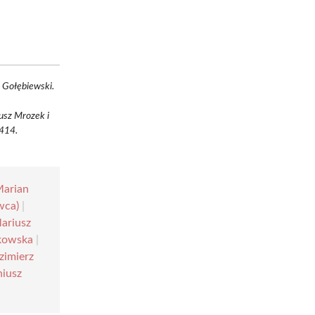
 Gołębiewski.
usz Mrozek i
-414.
arian
wca)
|
ariusz
lkowska
|
zimierz
niusz