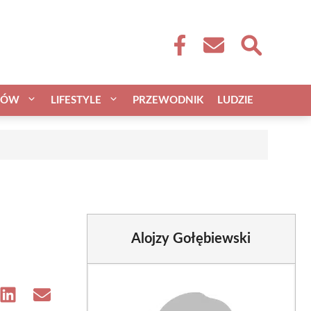
CÓW
LIFESTYLE
PRZEWODNIK
LUDZIE
Alojzy Gołębiewski
e
Share
Share
on
on