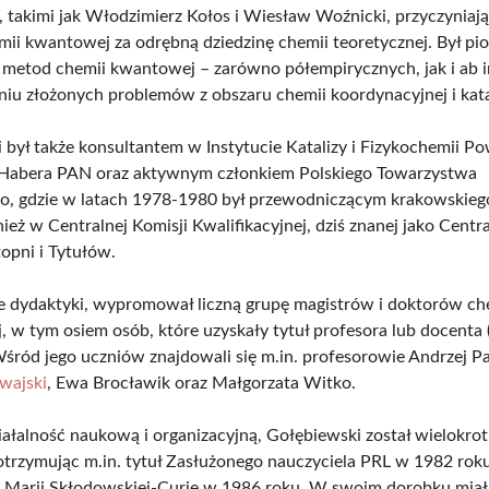
, takimi jak Włodzimierz Kołos i Wiesław Woźnicki, przyczyniają
mii kwantowej za odrębną dziedzinę chemii teoretycznej. Był pi
metod chemii kwantowej – zarówno półempirycznych, jak i ab i
iu złożonych problemów z obszaru chemii koordynacyjnej i kata
 był także konsultantem w Instytucie Katalizy i Fizykochemii Po
 Habera PAN oraz aktywnym członkiem Polskiego Towarzystwa
, gdzie w latach 1978-1980 był przewodniczącym krakowskiego
ież w Centralnej Komisji Kwalifikacyjnej, dziś znanej jako Centr
opni i Tytułów.
e dydaktyki, wypromował liczną grupę magistrów i doktorów ch
, w tym osiem osób, które uzyskały tytuł profesora lub docenta 
Wśród jego uczniów znajdowali się m.in. profesorowie Andrzej P
wajski
, Ewa Brocławik oraz Małgorzata Witko.
iałalność naukową i organizacyjną, Gołębiewski został wielokrot
otrzymując m.in. tytuł Zasłużonego nauczyciela PRL w 1982 rok
 Marii Skłodowskiej-Curie w 1986 roku. W swoim dorobku miał