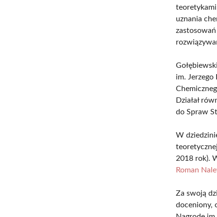
teoretykami
uznania che
zastosowań 
rozwiązywan
Gołębiewski
im. Jerzego
Chemicznego
Działał równ
do Spraw St
W dziedzini
teoretycznej
2018 rok). 
Roman Nale
Za swoją dz
doceniony, 
Nagrodę im.