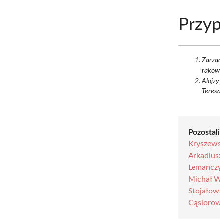
Przyp
Zarząd
rakowi
Alojzy
Teresa
Pozostali
Kryszews
Arkadius
Lemańcz
Michał W
Stojałow
Gąsiorow