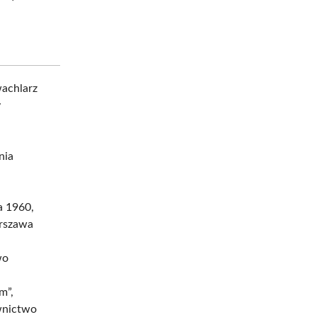
wachlarz
y
nia
a 1960,
arszawa
wo
m”,
nictwo