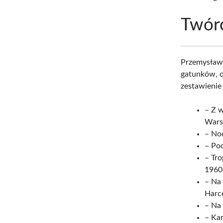
Twór
Przemysław 
gatunków, o
zestawienie 
– Z 
Wars
– No
– Po
– Tr
1960
– Na
Harc
– Na 
– Kar