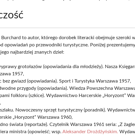
czość
Burchard to autor, którego dorobek literacki obejmuje szeroki 
d opowiadań po przewodniki turystyczne. Poniżej prezentujem
jego najbardziej znanych dzieł:
wyprawy grotołazów (opowiadania dla młodzieży). Nasza Księgar
zawa 1957,
c bez gwiazd (opowiadania). Sport i Turystyka Warszawa 1957,
dwodne przygody (opowiadania). Wiedza Powszechna Warszaw
opami folkloru (szkice). Wydawnictwo Harcerskie „Horyzont” W
,
 szlaku. Nowoczesny sprzęt turystyczny (poradnik). Wydawnict
erskie „Horyzont” Warszawa 1960,
dno świata (reportaże). Czytelnik Warszawa 1961 seria: „Z żagle
iera ministra (opowieść; wsp.
Aleksander Drożdżyńskim.
Wydaw