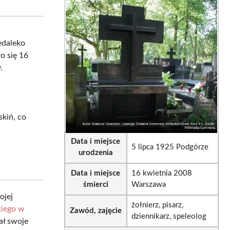
sApp
LinkedIn
Email
edaleko
ło się 16
.
skiń, co
Data i miejsce
5 lipca 1925 Podgórze
urodzenia
Data i miejsce
16 kwietnia 2008
śmierci
Warszawa
ojej
żołnierz, pisarz,
kiego w
Zawód, zajęcie
dziennikarz, speleolog
ał swoje