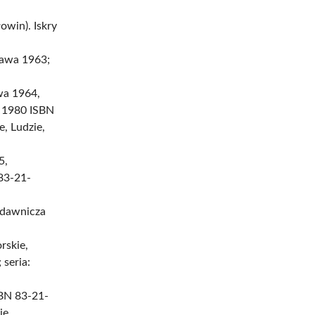
win). Iskry
zawa 1963;
a 1964,
, 1980 ISBN
e, Ludzie,
5,
83-21-
Wydawnicza
rskie,
seria:
BN 83-21-
ie,