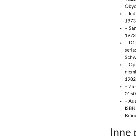
Obyc
– Ind
1973
– San
1973
– Dżu
seria
Schw
– Ope
niemi
1982
– Za 
0150-
– Au
ISBN 
Bräuc
Inne 