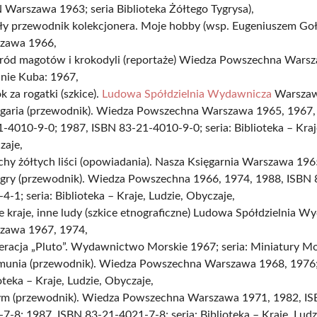
Warszawa 1963; seria Biblioteka Żółtego Tygrysa),
ły przewodnik kolekcjonera. Moje hobby (wsp. Eugeniuszem Goło
zawa 1966,
ród magotów i krokodyli (reportaże) Wiedza Powszechna Wars
nie Kuba: 1967,
k za rogatki (szkice).
Ludowa Spółdzielnia Wydawnicza
Warszaw
łgaria (przewodnik). Wiedza Powszechna Warszawa 1965, 1967
-4010-9-0; 1987, ISBN 83-21-4010-9-0; seria: Biblioteka – Kraj
zaje,
hy żółtych liści (opowiadania). Nasza Księgarnia Warszawa 196
gry (przewodnik). Wiedza Powszechna 1966, 1974, 1988, ISBN 
4-1; seria: Biblioteka – Kraje, Ludzie, Obyczaje,
e kraje, inne ludy (szkice etnograficzne) Ludowa Spółdzielnia 
zawa 1967, 1974,
eracja „Pluto”. Wydawnictwo Morskie 1967; seria: Miniatury Mo
munia (przewodnik). Wiedza Powszechna Warszawa 1968, 1976; 
oteka – Kraje, Ludzie, Obyczaje,
ym (przewodnik). Wiedza Powszechna Warszawa 1971, 1982, IS
7-8; 1987, ISBN 83-21-4021-7-8; seria: Biblioteka – Kraje, Ludz