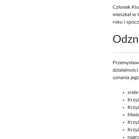
Członek Klu
mieszkał w 
roku i spoc
Odzna
Przemysław 
działalnośc
uznania jeg
srebr
Krzy
Krzyż
Meda
Krzyż
Krzy
nagro