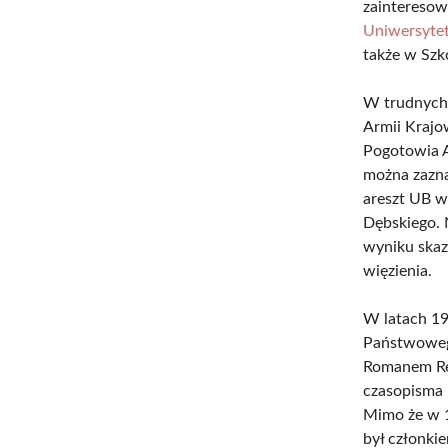
zainteresowa
Uniwersytet
także w Szko
W trudnych 
Armii Krajo
Pogotowia A
można zazna
areszt UB w
Dębskiego. 
wyniku skaz
więzienia.
W latach 19
Państwowego
Romanem Re
czasopisma „
Mimo że w 1
był członki