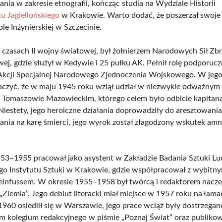
nia w zakresie etnografii, kończąc studia na Wydziale Historii
u Jagiellońskiego
w Krakowie. Warto dodać, że poszerzał swoje
le Inżynierskiej w Szczecinie.
czasach II wojny światowej, był żołnierzem Narodowych Sił Zbr
wej, gdzie służył w Kedywie i 25 pułku AK. Pełnił rolę podporucz
kcji Specjalnej Narodowego Zjednoczenia Wojskowego. W jego 
czyć, że w maju 1945 roku wziął udział w niezwykle odważnym
 Tomaszowie Mazowieckim, którego celem było odbicie kapitan
Niestety, jego heroiczne działania doprowadziły do aresztowania
ania na karę śmierci, jego wyrok został złagodzony wskutek amne
53–1955 pracował jako asystent w Zakładzie Badania Sztuki L
 Instytutu Sztuki w Krakowie, gdzie współpracował z wybitny
infussem. W okresie 1955–1958 był twórcą i redaktorem nacz
Ziemia”. Jego debiut literacki miał miejsce w 1957 roku na łama
960 osiedlił się w Warszawie, jego prace wciąż były dostrzegan
em kolegium redakcyjnego w piśmie „Poznaj Świat” oraz publiko