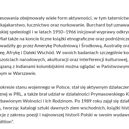
resowania obejmowały wiele form aktywności, w tym taternictw
, kajakarstwo, łucznictwo oraz nurkowanie. Burchard był uznawa
lskiej speleologii i w latach 1950–1966 inicjował wyprawy odkry
Miał także na koncie liczne książki etnograficzne oraz podróżnicz
wadziły go przez Amerykę Południową i Środkową, Australię or
, Afrykę i Daleki Wschód. W swoich badaniach szczególnie k
szościach narodowych, akulturacji oraz interferencji kulturowej
wiązaną z Indianami kolumbijskimi można oglądać w Państwow
znym w Warszawie.
kresie stanu wojennego w Polsce, stał się aktywnym działacze
nej w PRL, a także brał udział w działalności Prymasowskiego 
awionym Wolności i Ich Rodzinom. Po 1989 roku zajął się dział
 tworząc katalogi sztuki dawnych ziem wschodnich, książki his
acje z zakresu poezji i najnowszej historii Polski w swoim wydaw
ition”.