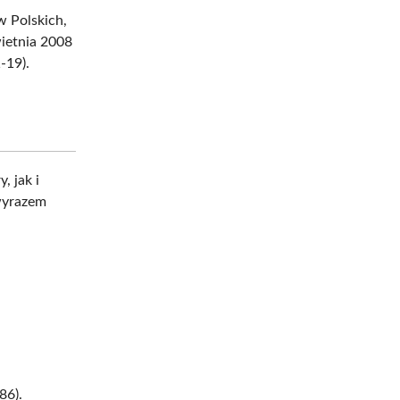
 Polskich,
ietnia 2008
-19).
, jak i
 wyrazem
86).