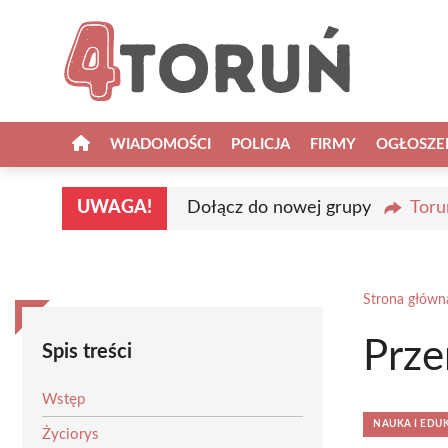
Przejdź
do
treści
WIADOMOŚCI
POLICJA
FIRMY
OGŁOSZE
UWAGA!
Dołącz do nowej grupy
Toru
Strona główn
Prze
Spis treści
Wstęp
NAUKA I EDU
Życiorys