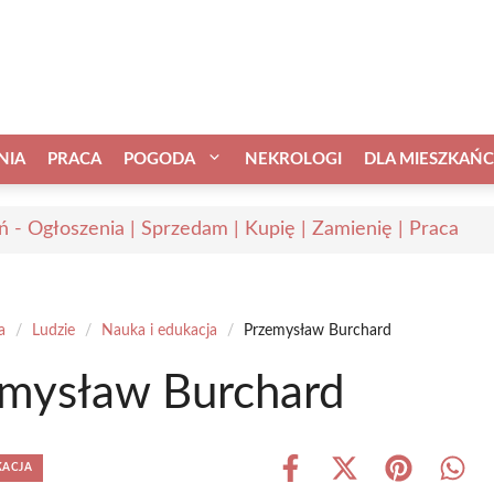
NIA
PRACA
POGODA
NEKROLOGI
DLA MIESZKAŃ
ń - Ogłoszenia | Sprzedam | Kupię | Zamienię | Praca
a
/
Ludzie
/
Nauka i edukacja
/
Przemysław Burchard
mysław Burchard
KACJA
Share
Share
Share
Shar
on
on
on
on