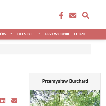
CÓW
LIFESTYLE
PRZEWODNIK
LUDZIE
Przemysław Burchard
e
Share
Share
on
on