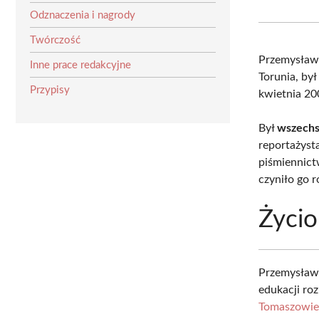
Odznaczenia i nagrody
Twórczość
Przemysław 
Inne prace redakcyjne
Torunia, był
Przypisy
kwietnia 20
Był
wszechs
reportażyst
piśmiennict
czyniło go 
Życio
Przemysław 
edukacji ro
Tomaszowie