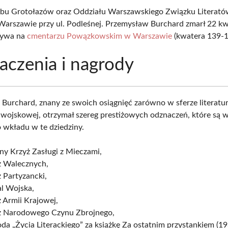
bu Grotołazów oraz Oddziału Warszawskiego Związku Literatów
Warszawie przy ul. Podleśnej. Przemysław Burchard zmarł 22 kw
zywa na
cmentarzu Powązkowskim w Warszawie
(kwatera 139-1
czenia i nagrody
Burchard, znany ze swoich osiągnięć zarówno w sferze literatury
i wojskowej, otrzymał szereg prestiżowych odznaczeń, które są
o wkładu w te dziedziny.
ny Krzyż Zasługi z Mieczami,
ż Walecznych,
 Partyzancki,
l Wojska,
 Armii Krajowej,
ż Narodowego Czynu Zbrojnego,
da „Życia Literackiego” za książkę Za ostatnim przystankiem (19