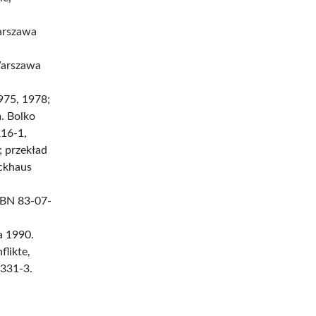
Warszawa
arszawa
975, 1978;
m. Bolko
216-1,
; przekład
ockhaus
SBN 83-07-
a 1990.
flikte,
0331-3.