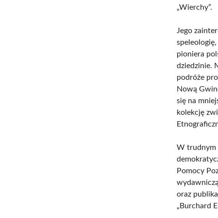
„Wierchy”.
Jego zainte
speleologię
pioniera po
dziedzinie. 
podróże pro
Nową Gwineę
się na mniej
kolekcję z
Etnografic
W trudnym o
demokratycz
Pomocy Pozb
wydawniczą,
oraz publik
„Burchard Ed