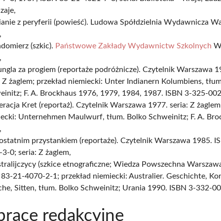
zaje,
ianie z peryferii (powieść). Ludowa Spółdzielnia Wydawnicza 
,
domierz (szkic).
Państwowe Zakłady Wydawnictw Szkolnych
W
,
ngla za progiem (reportaże podróżnicze). Czytelnik Warszawa 1
: Z żaglem; przekład niemiecki: Unter Indianern Kolumbiens, tłu
einitz; F. A. Brockhaus 1976, 1979, 1984, 1987. ISBN 3-325-00
racja Kret (reportaż). Czytelnik Warszawa 1977. seria: Z żaglem
ecki: Unternehmen Maulwurf, tłum. Bolko Schweinitz; F. A. Br
,
ostatnim przystankiem (reportaże). Czytelnik Warszawa 1985. I
3-0; seria: Z żaglem,
stralijczycy (szkice etnograficzne; Wiedza Powszechna Warszaw
83-21-4070-2-1; przekład niemiecki: Australier. Geschichte, Kon
he, Sitten, tłum. Bolko Schweinitz; Urania 1990. ISBN 3-332-0
prace redakcyjne