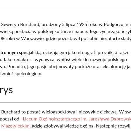
Facebook
X
Pinterest
What
(Twitter)
Seweryn Burchard, urodzony 5 lipca 1925 roku w Podgórzu, ni
 wielką postacią w polskiej kulturze i nauce. Jego życie zakończy
08 roku w Warszawie, gdzie pozostawił po sobie niezatarte ślady
tronnym specjalistą
, działającym jako etnograf, prozaik, a także
a. Jako redaktor i wydawca, wniósł wiele do rozwoju polskiego
wa. Ponadto, jego pasje obejmowały podróże oraz eksplorację ja
również speleologiem.
rys
Burchard to postać wieloaspektowa i niezwykle ciekawa. W sw
zpoczął od
I Liceum Ogólnokształcącego im. Jarosława Dąbrows
 Mazowieckim
, gdzie zdobywał wiedzę ogólną. Następnie rozwij