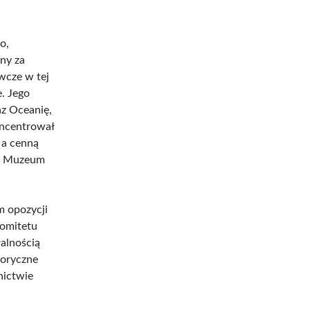
o,
ny za
wcze w tej
e. Jego
az Oceanię,
oncentrował
, a cenną
ym Muzeum
m opozycji
Komitetu
alnością
toryczne
nictwie