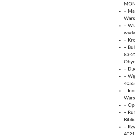
MON 
– Ma
Wars
– Wś
wyda
– Kro
– Bu
83-21
Obyc
– Duc
– Wę
4055-
– Inn
Wars
– Op
– Ru
Bibli
– Rz
4021-