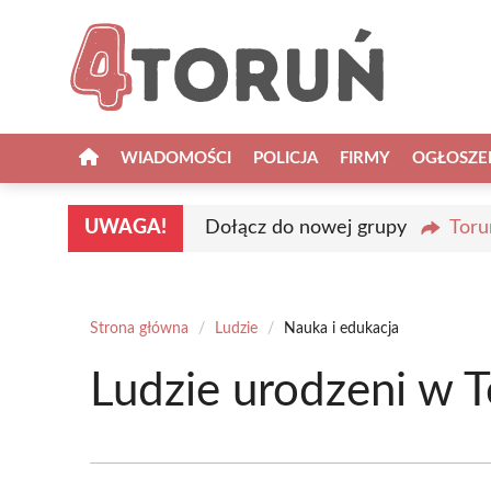
Przejdź
do
treści
WIADOMOŚCI
POLICJA
FIRMY
OGŁOSZE
UWAGA!
Dołącz do nowej grupy
Toru
Strona główna
/
Ludzie
/
Nauka i edukacja
Ludzie urodzeni w T