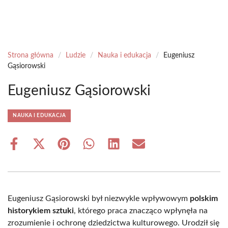
Strona główna
/
Ludzie
/
Nauka i edukacja
/
Eugeniusz
Gąsiorowski
Eugeniusz Gąsiorowski
NAUKA I EDUKACJA
Share
Share
Share
Share
Share
Share
on
on
on
on
on
on
Facebook
X
Pinterest
WhatsApp
LinkedIn
Email
(Twitter)
Eugeniusz Gąsiorowski był niezwykle wpływowym
polskim
historykiem sztuki
, którego praca znacząco wpłynęła na
zrozumienie i ochronę dziedzictwa kulturowego. Urodził się