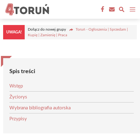
Przejdź
M
do
treści
Dołącz do nowej grupy
Toruń - Ogłoszenia | Sprzedam |
UWAGA!
Kupię | Zamienię | Praca
Spis treści
Wstęp
Życiorys
Wybrana bibliografia autorska
Przypisy