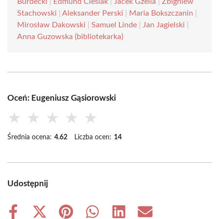
Burdecki
|
Edmund Cieślak
|
Jacek Gzella
|
Zbigniew
Stachowski
|
Aleksander Perski
|
Maria Bokszczanin
|
Mirosław Dakowski
|
Samuel Linde
|
Jan Jagielski
|
Anna Guzowska (bibliotekarka)
Oceń: Eugeniusz Gąsiorowski
★
★
★
★
★
Średnia ocena:
4.62
Liczba ocen:
14
Udostępnij
Share
Share
Share
Share
Share
Share