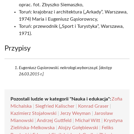
oprac. fot. Zbyszko Siemaszko,
Toruń: krajobraz i architektura („Arkady”, Warszawa,
1974) Maria i Eugeniusz Gąsiorowscy,
Toruń: przewodnik („Sport i Turystyka”, Warszawa,
1971).
Przypisy
Eugeniusz Gąsiorowski. nekrologi.wyborcza.pl. [dostęp
26.03.2015 r.]
Pozostali ludzie w kategorii "Nauka i edukacja":
Zofia
Michalska
|
Siegfried Kalischer
|
Konrad Graser
|
Kazimierz Stojałowski
|
Jerzy Weyman
|
Jarosław
Mianowski
|
Andrzej Guttfeld
|
Michał Witt
|
Krystyna
Zielińska-Melkowska
|
Alojzy Gołębiewski
|
Feliks