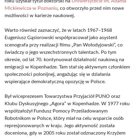
roku uzyskał tytuł doktorski na
Uniwersytecie im. Adama
Mickiewicza w Poznaniu
, co otworzyło przed nim nowe
możliwości w karierze naukowej.
Warto również zaznaczyć, że w latach 1967–1968
Eugeniusz Gąsiorowski współpracował jako asystent
scenografa przy realizacji filmu „Pan Wołodyjowski”, co
świadczy o jego wszechstronnych talentach. Po tym
okresie, od lat 70. kontynuował działalność naukową na
emigracji w Kopenhadze. Tam stał się aktywnym członkiem
społeczności polonijnej, angażując się w działania
wspierające demokratyczną opozycję w Polsce.
Był wiceprezesem Towarzystwa Przyjaciół PUNO oraz
Klubu Dyskusyjnego „Agora” w Kopenhadze. W 1977 roku
współzałożył Fundusz Pomocy Prześladowanym
Robotnikom w Polsce, który miał na celu wsparcie osób
represjonowanych w kraju. Jego aktywność została
doceniona, gdy w 2005 roku został odznaczony Krzyżem