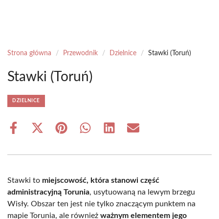
Strona główna
/
Przewodnik
/
Dzielnice
/
Stawki (Toruń)
Stawki (Toruń)
DZIELNICE
Share
Share
Share
Share
Share
Share
on
on
on
on
on
on
Facebook
X
Pinterest
WhatsApp
LinkedIn
Email
(Twitter)
Stawki to
miejscowość, która stanowi część
administracyjną Torunia
, usytuowaną na lewym brzegu
Wisły. Obszar ten jest nie tylko znaczącym punktem na
mapie Torunia, ale również
ważnym elementem jego