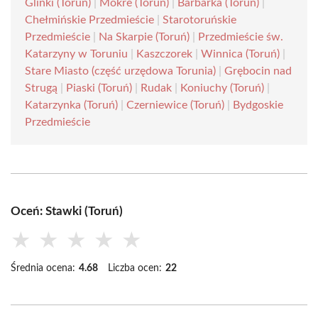
Glinki (Toruń)
|
Mokre (Toruń)
|
Barbarka (Toruń)
|
Chełmińskie Przedmieście
|
Starotoruńskie
Przedmieście
|
Na Skarpie (Toruń)
|
Przedmieście św.
Katarzyny w Toruniu
|
Kaszczorek
|
Winnica (Toruń)
|
Stare Miasto (część urzędowa Torunia)
|
Grębocin nad
Strugą
|
Piaski (Toruń)
|
Rudak
|
Koniuchy (Toruń)
|
Katarzynka (Toruń)
|
Czerniewice (Toruń)
|
Bydgoskie
Przedmieście
Oceń: Stawki (Toruń)
★
★
★
★
★
Średnia ocena:
4.68
Liczba ocen:
22