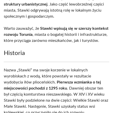
struktury urbanistycznej
. Jako część lewobrzeżnej części
miasta, Stawki odgrywają istotną rolę w lokalnym życiu
społecznym i gospodarczym.
Warto zauważyć, że
Stawki wpisują się w szerszy kontekst
rozwoju Torunia
, miasta o bogatej historii i infrastrukturze,
które przyciąga zarówno mieszkańców, jak i turystów.
Historia
Nazwa „Stawki” ma swoje korzenie w lokalnych
wyrobiskach z wodą, które powstały w rezultacie
wydobycia iłów plioceńskich.
Pierwsza wzmianka o tej
miejscowości pochodzi z 1295 roku
. Dawniej obszar ten
był częścią komturstwa nieszawskiego. W XIV i XV wieku
Stawki były podzielone na dwie części: Wielkie Stawki oraz
Małe Stawki. Następnie, Stawki uzyskały status wsi
królewskiej, co przyczyniło się do ich rozwoju.