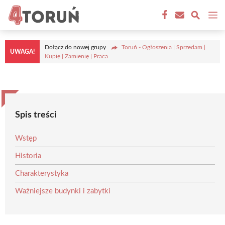
Przejdź
M
do
treści
Dołącz do nowej grupy
Toruń - Ogłoszenia | Sprzedam |
UWAGA!
Kupię | Zamienię | Praca
Spis treści
Wstęp
Historia
Charakterystyka
Ważniejsze budynki i zabytki