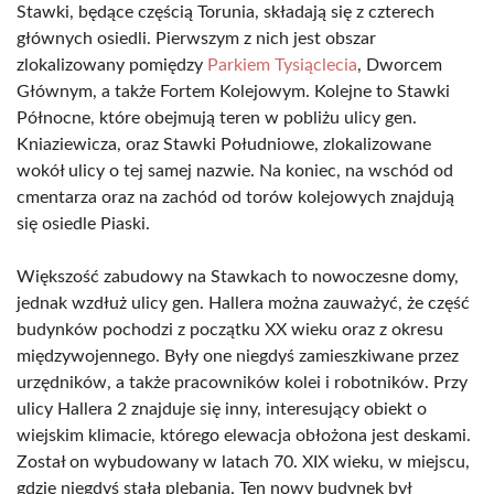
Stawki, będące częścią Torunia, składają się z czterech
głównych osiedli. Pierwszym z nich jest obszar
zlokalizowany pomiędzy
Parkiem Tysiąclecia
, Dworcem
Głównym, a także Fortem Kolejowym. Kolejne to Stawki
Północne, które obejmują teren w pobliżu ulicy gen.
Kniaziewicza, oraz Stawki Południowe, zlokalizowane
wokół ulicy o tej samej nazwie. Na koniec, na wschód od
cmentarza oraz na zachód od torów kolejowych znajdują
się osiedle Piaski.
Większość zabudowy na Stawkach to nowoczesne domy,
jednak wzdłuż ulicy gen. Hallera można zauważyć, że część
budynków pochodzi z początku XX wieku oraz z okresu
międzywojennego. Były one niegdyś zamieszkiwane przez
urzędników, a także pracowników kolei i robotników. Przy
ulicy Hallera 2 znajduje się inny, interesujący obiekt o
wiejskim klimacie, którego elewacja obłożona jest deskami.
Został on wybudowany w latach 70. XIX wieku, w miejscu,
gdzie niegdyś stała plebania. Ten nowy budynek był