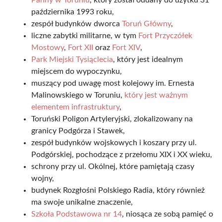
Panny w Toruniu
, który został oddany do użytku 31
października 1993 roku,
zespół budynków dworca
Toruń Główny
,
liczne zabytki militarne, w tym
Fort Przyczółek
Mostowy
,
Fort XII
oraz
Fort XIV
,
Park Miejski Tysiąclecia
, który jest idealnym
miejscem do wypoczynku,
muszący pod uwagę most kolejowy im. Ernesta
Malinowskiego w Toruniu,
który jest ważnym
elementem infrastruktury
,
Toruński Poligon Artyleryjski, zlokalizowany na
granicy Podgórza i Stawek,
zespół budynków wojskowych i koszary przy ul.
Podgórskiej, pochodzące z przełomu XIX i XX wieku,
schrony przy ul. Okólnej, które pamiętają czasy
wojny,
budynek Rozgłośni Polskiego Radia, który również
ma swoje unikalne znaczenie,
Szkoła Podstawowa nr 14
, niosąca ze sobą pamięć o