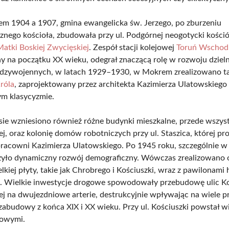
em 1904 a 1907, gmina ewangelicka św. Jerzego, po zburzeniu
znego kościoła, zbudowała przy ul. Podgórnej neogotycki kośció
Matki Boskiej Zwycięskiej
. Zespół stacji kolejowej
Toruń Wschod
na początku XX wieku, odegrał znaczącą rolę w rozwoju dziel
ędzywojennych, w latach 1929–1930, w Mokrem zrealizowano t
róla
, zaprojektowany przez architekta Kazimierza Ulatowskiego
m klasycyzmie.
ie wzniesiono również różne budynki mieszkalne, przede wszyst
j, oraz kolonię domów robotniczych przy ul. Staszica, której pro
racowni Kazimierza Ulatowskiego. Po 1945 roku, szczególnie w 
yło dynamiczny rozwój demograficzny. Wówczas zrealizowano 
lkiej płyty, takie jak Chrobrego i Kościuszki, wraz z pawilonam
 Wielkie inwestycje drogowe spowodowały przebudowę ulic Koś
ej na dwujezdniowe arterie, destrukcyjnie wpływając na wiele 
 zabudowy z końca XIX i XX wieku. Przy ul. Kościuszki powstał 
jowymi.