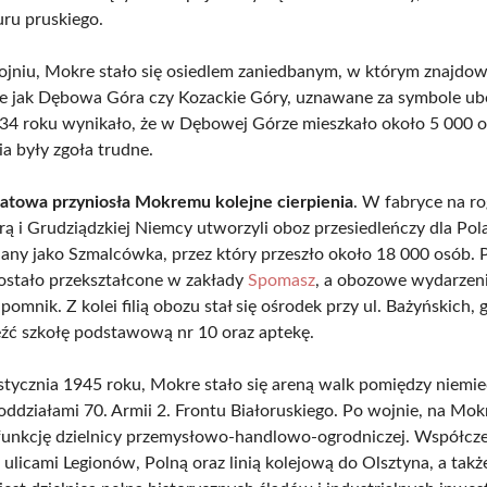
uru pruskiego.
niu, Mokre stało się osiedlem zaniedbanym, w którym znajdow
ie jak Dębowa Góra czy Kozackie Góry, uznawane za symbole ub
34 roku wynikało, że w Dębowej Górze mieszkało około 5 000 o
a były zgoła trudne.
iatowa przyniosła Mokremu kolejne cierpienia
. W fabryce na ro
 i Grudziądzkiej Niemcy utworzyli oboz przesiedleńczy dla Pol
any jako Szmalcówka, przez który przeszło około 18 000 osób. 
zostało przekształcone w zakłady
Spomasz
, a obozowe wydarzen
omnik. Z kolei filią obozu stał się ośrodek przy ul. Bażyńskich, g
źć szkołę podstawową nr 10 oraz aptekę.
stycznia 1945 roku, Mokre stało się areną walk pomiędzy niemie
oddziałami 70. Armii 2. Frontu Białoruskiego. Po wojnie, na Mo
funkcję dzielnicy przemysłowo-handlowo-ogrodniczej. Współcz
 ulicami Legionów, Polną oraz linią kolejową do Olsztyna, a tak