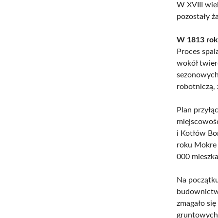
W XVIII wie
pozostały ż
W 1813 roku
Proces spal
wokół twier
sezonowych 
robotniczą,
Plan przyłą
miejscowośc
i Kotłów Bor
roku Mokre 
000 mieszka
Na początk
budownictw
zmagało się
gruntowych.