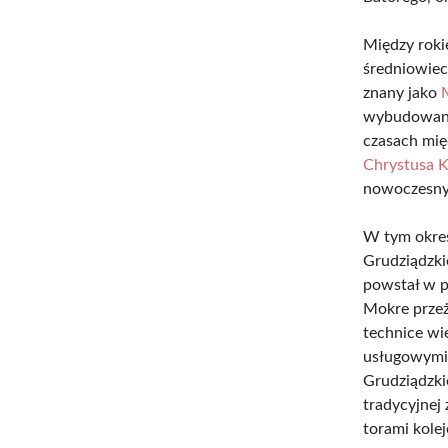
Między roki
średniowiec
znany jako
wybudowany 
czasach mi
Chrystusa K
nowoczesny
W tym okres
Grudziądzkie
powstał w p
Mokre przeż
technice wie
usługowymi.
Grudziądzki
tradycyjnej
torami kole