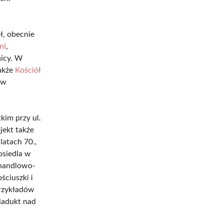
ł, obecnie
ni
,
nicy. W
akże
Kościół
 w
kim przy ul.
jekt także
latach 70.,
osiedla w
i handlowo-
ciuszki i
przykładów
wiadukt nad