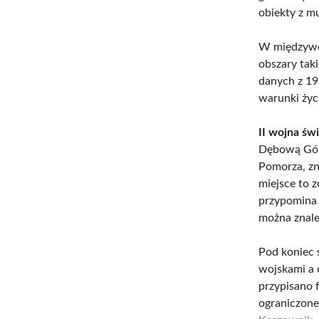
obiekty z m
W międzywoj
obszary tak
danych z 19
warunki życi
II wojna św
Dębową Górą
Pomorza, zn
miejsce to 
przypomina p
można znale
Pod koniec 
wojskami a 
przypisano 
ograniczone