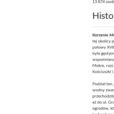
13 874 osob
Histo
Korzenie Mo
tej okolicy 
połowy XVII
była gęstym
wspomniana
Mokre, rozc
Kościuszki i
Podział ten
wodny zwany
przechodziła
aż do ul. G
ogrodów, kt