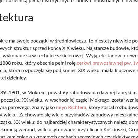
 jest dzielnicą pełną historycznych śladów i industrialnych inwest
tektura
re ma swoje początki w średniowieczu, to niestety niewiele po
owych struktur sprzed końca XIX wieku. Najstarsze budowle, kt
, wykonane są w technice szkieletowej. Wyjątek stanowi drewni
 1888 roku, który obecnie pełni rolę
cerkwi prawosławnej pw. św
acja, która rozpoczęła się pod koniec XIX wieku, miała kluczowe
tej dzielnicy.
889–1901, w Mokrem, powstały zabudowania dawnej fabryki ma
 początku XX wieku, w wschodniej części Mokrego, został wzni
yna parowego, znany jako
młyn Richtera
, który został rozbudo
XX wieku. Zachowało się wiele przykładów zabudowy mieszkalne
czątku XX wieku; do najbardziej charakterystycznych należą do
ekoracją werand, wille usytuowane przy ulicach Kościuszki, Grud
raz kamienice o skromnych cechach secesyjnych czy eklektyczny