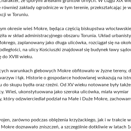
harakter, ze sporymi areałami gruntów ornych. W ciągu XIX wi
ę również zakłady ogrodnicze w tym terenie, przekształcając je w
kcji w Toruniu.
m okresie wieś Mokre, będąca częścią biskupstwa włocławski
iła w skład administracyjnego obszaru Torunia. Układ urbanist
okrego, zaplanowany jako długa ulicówka, rozciągał się na oko
odległości, na ulicy Kościuszki znajdował się budynek ławy sądo
ę do XVIII wieku.
cych warunkach glebowych Mokre obfitowało w żyzne tereny, 
arzyw i łąk. Historie o gospodarce hodowlanej wskazują na istn
u do skupu bydła oraz rzeźni. Od XV wieku notowane były takż
licy. Wieś, ukonstytuowana jako szeroka ulicówka, miała wymiar
y, który odzwierciedlał podział na Małe i Duże Mokre, zachowan
.
ojen, zarówno podczas oblężenia krzyżackiego, jak i w trakcie 
 Mokre doznawało zniszczeń, a szczególnie dotkliwie w latach 1