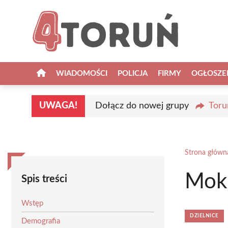
Przejdź
do
treści
WIADOMOŚCI
POLICJA
FIRMY
OGŁOSZE
UWAGA!
Dołącz do nowej grupy
Toru
Strona główn
Mokr
Spis treści
Wstęp
DZIELNICE
Demografia