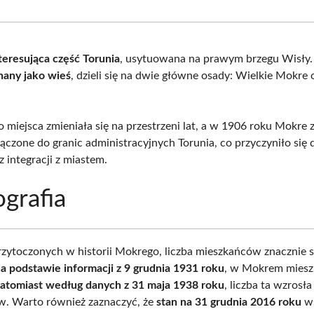
Facebook
X
Pinterest
What
(Twitter)
teresująca część Torunia
, usytuowana na prawym brzegu Wisły. 
nany jako wieś
, dzieli się na dwie główne osady: Wielkie Mokre
o miejsca zmieniała się na przestrzeni lat, a w 1906 roku Mokre 
łączone do granic administracyjnych Torunia, co przyczyniło się 
 integracji z miastem.
grafia
zytoczonych w historii Mokrego, liczba mieszkańców znacznie s
a podstawie informacji z 9 grudnia 1931 roku
, w Mokrem miesz
atomiast według danych z 31 maja 1938 roku
, liczba ta wzrosł
. Warto również zaznaczyć, że
stan na 31 grudnia 2016 roku
ws