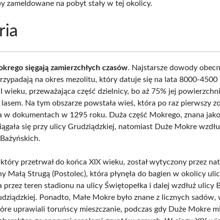
y zameldowane na pobyt stały w tej okolicy.
ria
krego sięgają zamierzchłych czasów
. Najstarsze dowody obecn
przypadają na okres mezolitu, który datuje się na lata 8000-4500 
I wieku, przeważająca część dzielnicy, bo aż 75% jej powierzchni
 lasem. Na tym obszarze powstała wieś, która po raz pierwszy z
 w dokumentach w 1295 roku. Duża część Mokrego, znana jak
iągała się przy ulicy Grudziądzkiej, natomiast Duże Mokre wzdłu
 Bażyńskich.
, który przetrwał do końca XIX wieku, został wytyczony przez nat
 Małą Strugą (Postolec), która płynęła do bagien w okolicy uli
 przez teren stadionu na ulicy Świętopełka i dalej wzdłuż ulicy 
rudziądzkiej. Ponadto, Małe Mokre było znane z licznych sadów, 
óre uprawiali toruńscy mieszczanie, podczas gdy Duże Mokre mi