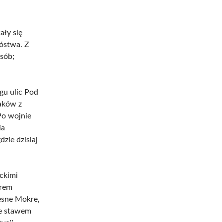
ały się
óstwa. Z
sób;
gu ulic Pod
aków z
Po wojnie
ia
dzie dzisiaj
ckimi
krem
esne Mokre,
że stawem