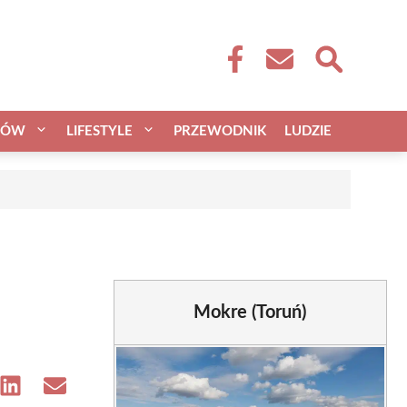
CÓW
LIFESTYLE
PRZEWODNIK
LUDZIE
Mokre (Toruń)
e
Share
Share
on
on