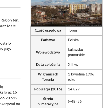
sApp
LinkedIn
Email
Region ten,
 oraz Małe
Część urzędowa
Toruń
Państwo
Polska
zostało
do jego
kujawsko-
Województwo
pomorskie
Data założenia
XIII w.
W granicach
1 kwietnia 1906
Torunia
roku
ię
Populacja (2016)
14 827
kało aż 16
a do 20 512
Strefa
(+48) 56
kazywał na
numeracyjna