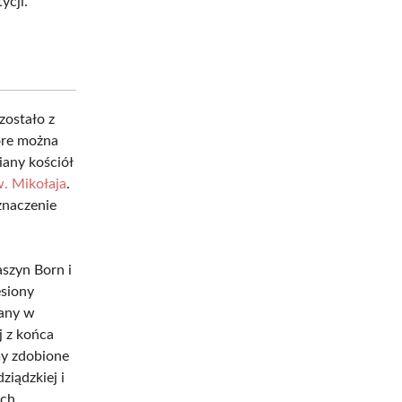
ycji.
zostało z
óre można
any kościół
. Mikołaja
.
 znaczenie
szyn Born i
esiony
wany w
j z końca
my zdobione
ziądzkiej i
ch.