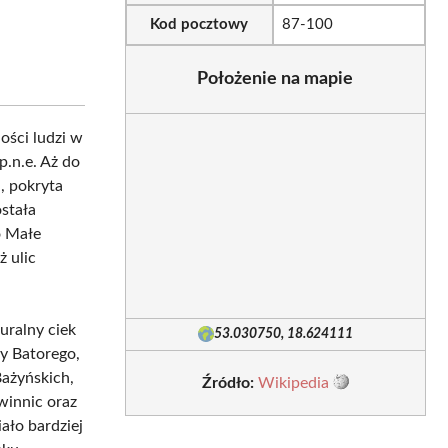
Kod pocztowy
87-100
Położenie na mapie
ości ludzi w
p.n.e. Aż do
, pokryta
ostała
o Małe
ż ulic
uralny ciek
53.030750, 18.624111
cy Batorego,
Bażyńskich,
Źródło:
Wikipedia
winnic oraz
ało bardziej