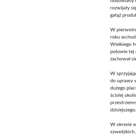
hodowlany c
rozwijały si
gałąź produ
W pierwotny
roku wchodz
Wielkiego M
połowie tej 
zachował si
W sprzyjają
do uprawy w
dużego plac
ścisłej oko
przestrzenn
dzisiejszego
W okresie w
szwedzkich,