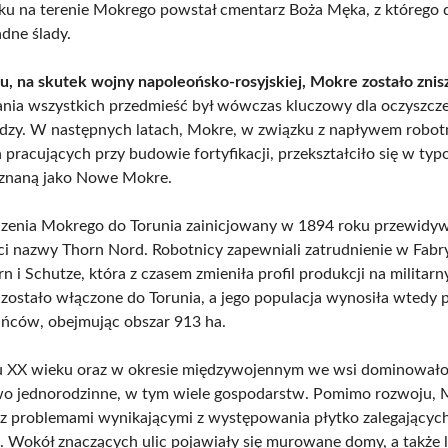
ku na terenie Mokrego powstał cmentarz Boża Męka, z którego d
adne ślady.
, na skutek wojny napoleońsko-rosyjskiej, Mokre zostało zni
ania wszystkich przedmieść był wówczas kluczowy dla oczyszcze
dzy. W następnych latach, Mokre, w związku z napływem robo
pracujących przy budowie fortyfikacji, przekształciło się w ty
 znaną jako Nowe Mokre.
czenia Mokrego do Torunia zainicjowany w 1894 roku przewidyw
i nazwy Thorn Nord. Robotnicy zapewniali zatrudnienie w Fab
n i Schutze, która z czasem zmieniła profil produkcji na militar
zostało włączone do Torunia, a jego populacja wynosiła wtedy 
ńców, obejmując obszar 913 ha.
u XX wieku oraz w okresie międzywojennym we wsi dominował
o jednorodzinne, w tym wiele gospodarstw. Pomimo rozwoju, 
 z problemami wynikającymi z występowania płytko zalegający
 Wokół znaczących ulic pojawiały się murowane domy, a także l