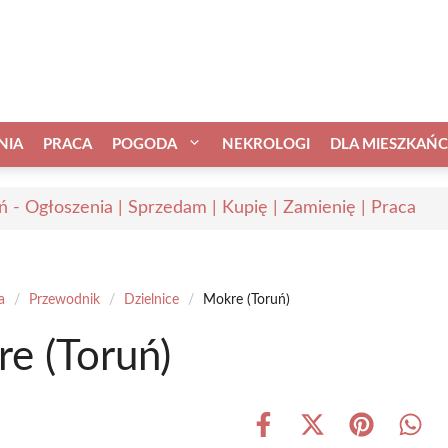
NIA
PRACA
POGODA
NEKROLOGI
DLA MIESZKAŃ
ń - Ogłoszenia | Sprzedam | Kupię | Zamienię | Praca
a
/
Przewodnik
/
Dzielnice
/
Mokre (Toruń)
e (Toruń)
Share
Share
Share
Shar
on
on
on
on