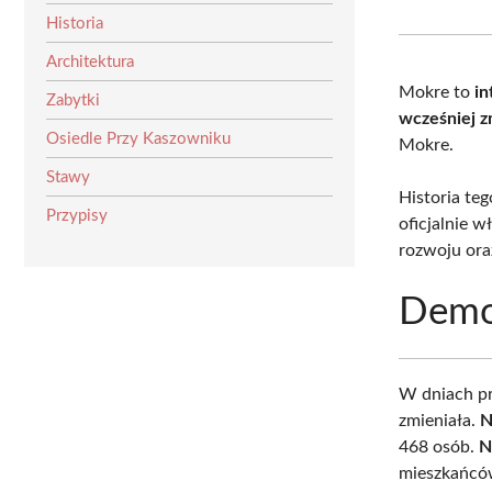
Historia
Architektura
Mokre to
in
Zabytki
wcześniej z
Osiedle Przy Kaszowniku
Mokre.
Stawy
Historia teg
Przypisy
oficjalnie w
rozwoju oraz
Demo
W dniach pr
zmieniała.
N
468 osób.
N
mieszkańców