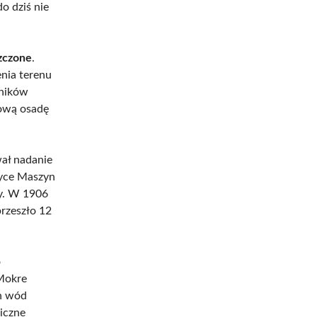
o dziś nie
szczone
.
nia terenu
tników
pową osadę
ał nadanie
ryce Maszyn
ny. W 1906
przeszło 12
o
Mokre
ch wód
iczne