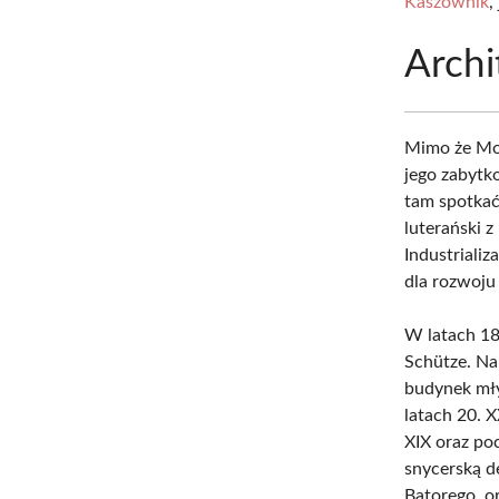
Kaszownik
,
Archi
Mimo że Mok
jego zabytk
tam spotkać
luterański z
Industrializ
dla rozwoju 
W latach 1
Schütze. Na
budynek mł
latach 20. 
XIX oraz po
snycerską d
Batorego, o