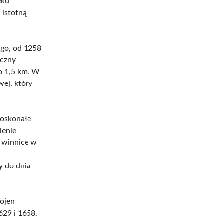
eku
 istotną
ego, od 1258
yczny
ło 1,5 km. W
wej, który
doskonałe
ienie
e winnice w
y do dnia
wojen
629 i 1658.